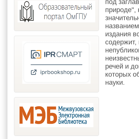
под загла
природе", 
значитель
названием
издания в
содержит, 
непублико
неизвестн
речей и до
которых о
науки.