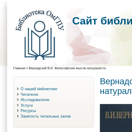
Cайт библ
Главная
»
Вернадский В.И. Философские мысли натуралиста
Вы здесь
Вернад
натурал
О нашей библиотеке
Читателю
Исследователю
Услуги
Ресурсы
Занятость читальных залов