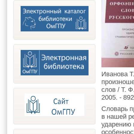
Иванова Т
произноше
слов / Т. Ф
2005. - 892
Словарь п
в нашей р
ударению 
особеннос