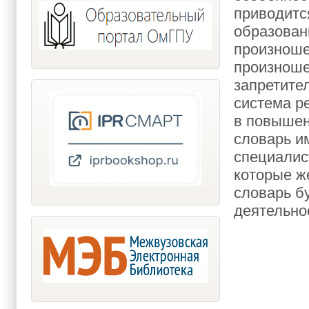
приводитс
образован
произноше
произноше
запретите
система р
в повышен
словарь и
специалис
которые ж
словарь б
деятельнос