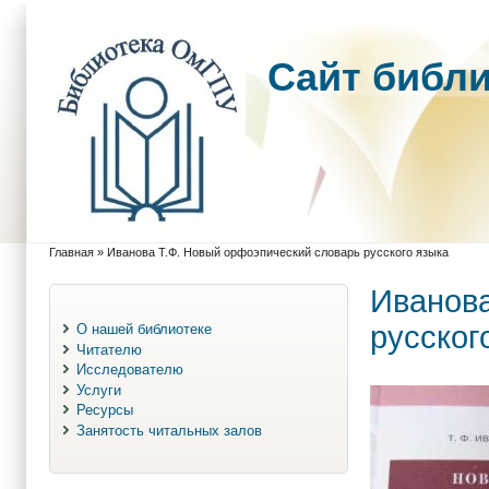
Cайт библ
Главная
»
Иванова Т.Ф. Новый орфоэпический словарь русского языка
Вы здесь
Иванова
русског
О нашей библиотеке
Читателю
Исследователю
Услуги
Ресурсы
Занятость читальных залов