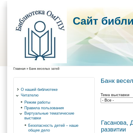
Cайт библ
Главная
»
Банк веселых затей
Вы здесь
Банк весе
О нашей библиотеке
Тема выставки
Читателю
Режим работы
Правила пользования
Виртуальные тематические
выставки
Гасанова, Д
Безопасность детей – наше
развитии
общее дело