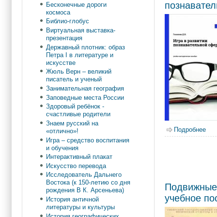
познавате
Бесконечные дороги
космоса
Библио-глобус
Виртуальная выставка-
презентация
Державный плотник: образ
Петра I в литературе и
искусстве
Жюль Верн – великий
писатель и ученый
Занимательная география
Заповедные места России
Здоровый ребёнок -
счастливые родители
Знаем русский на
Подробнее
о Г
«отлично»!
Игра – средство воспитания
и обучения
Интерактивный плакат
Искусство перевода
Исследователь Дальнего
Востока (к 150-летию со дня
Подвижные 
рождения В К. Арсеньева)
учебное по
История античной
литературы и культуры
История географических