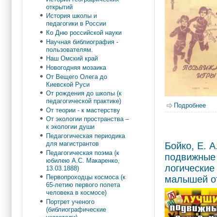
открытий
История школы и
педагогики в России
Ко Дню российской науки
Научная библиография -
пользователям.
Наш Омский край
Новогодняя мозаика
От Вещего Олега до
Киевской Руси
От рождения до школы (к
педагогической практике)
Подробнее
о П
От теории - к мастерству
От экологии пространства –
к экологии души
Педагогическая периодика
для магистрантов
Бойко, Е. 
Педагогическая поэма (к
подвижные
юбилею А.С. Макаренко,
логические
13.03.1888)
Первопроходцы космоса (к
малышей от
65-летию первого полета
человека в космосе)
Портрет ученого
(библиографические