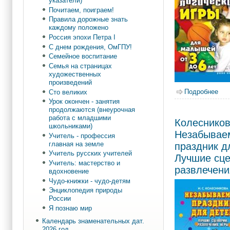
указатели)
Почитаем, поиграем!
Правила дорожные знать
каждому положено
Россия эпохи Петра I
С днем рождения, ОмГПУ!
Семейное воспитание
Семья на страницах
художественных
произведений
Подробнее
о Б
Сто великих
Урок окончен - занятия
продолжаются (внеурочная
работа с младшими
Колесников
школьниками)
Незабывае
Учитель - профессия
главная на земле
праздник д
Учитель русских учителей
Лучшие сце
Учитель: мастерство и
развлечени
вдохновение
Чудо-книжки - чудо-детям
Энциклопедия природы
России
Я познаю мир
Календарь знаменательных дат.
2026 год