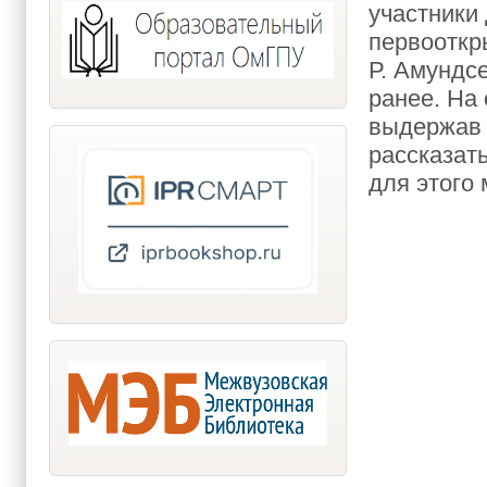
участники
первооткр
Р. Амундс
ранее. На 
выдержав т
рассказать
для этого