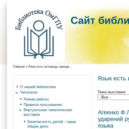
Cайт библ
Главная
»
Язык есть исповедь народа...
Вы здесь
Язык есть 
О нашей библиотеке
Тема выставки
Читателю
Режим работы
Правила пользования
Виртуальные тематические
Агеенко Ф.
выставки
ударений р
Безопасность детей – наше
языка
общее дело