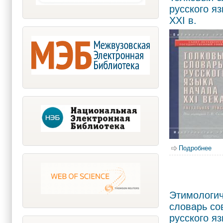
русского я
ХХI в.
Подробнее
о Т
Этимологич
словарь со
русского язы