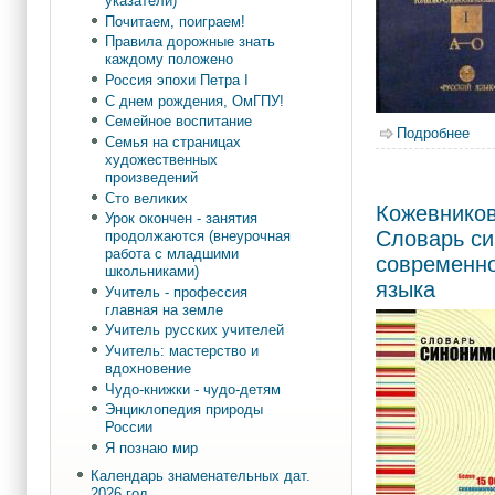
указатели)
Почитаем, поиграем!
Правила дорожные знать
каждому положено
Россия эпохи Петра I
С днем рождения, ОмГПУ!
Семейное воспитание
Подробнее
о Е
Семья на страницах
художественных
произведений
Сто великих
Кожевников
Урок окончен - занятия
Словарь с
продолжаются (внеурочная
работа с младшими
современно
школьниками)
языка
Учитель - профессия
главная на земле
Учитель русских учителей
Учитель: мастерство и
вдохновение
Чудо-книжки - чудо-детям
Энциклопедия природы
России
Я познаю мир
Календарь знаменательных дат.
2026 год