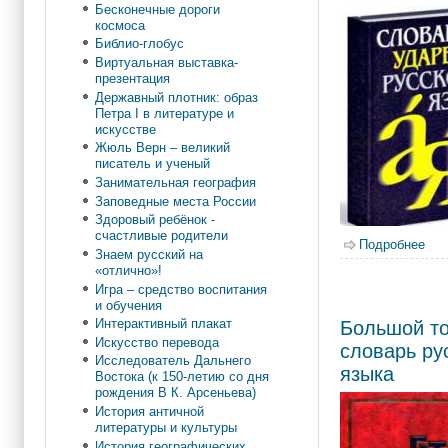
Бесконечные дороги
космоса
Библио-глобус
Виртуальная выставка-
презентация
Державный плотник: образ
Петра I в литературе и
искусстве
Жюль Верн – великий
писатель и ученый
Занимательная география
Заповедные места России
Здоровый ребёнок -
счастливые родители
Подробнее
о А
Знаем русский на
«отлично»!
Игра – средство воспитания
и обучения
Интерактивный плакат
Большой т
Искусство перевода
словарь ру
Исследователь Дальнего
языка
Востока (к 150-летию со дня
рождения В К. Арсеньева)
История античной
литературы и культуры
История географических