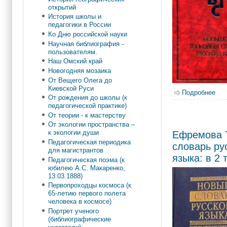
открытий
История школы и
педагогики в России
Ко Дню российской науки
Научная библиография -
пользователям.
Наш Омский край
Новогодняя мозаика
От Вещего Олега до
Киевской Руси
Подробнее
о Б
От рождения до школы (к
педагогической практике)
От теории - к мастерству
От экологии пространства –
к экологии души
Ефремова 
Педагогическая периодика
словарь ру
для магистрантов
языка: в 2 т
Педагогическая поэма (к
юбилею А.С. Макаренко,
13.03.1888)
Первопроходцы космоса (к
65-летию первого полета
человека в космосе)
Портрет ученого
(библиографические