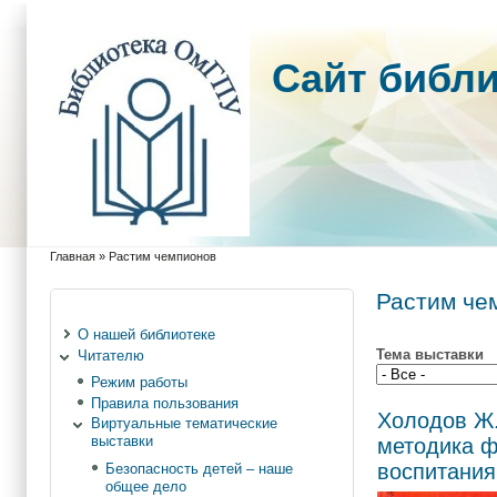
Cайт библ
Главная
»
Растим чемпионов
Вы здесь
Растим че
О нашей библиотеке
Тема выставки
Читателю
Режим работы
Правила пользования
Холодов Ж.
Виртуальные тематические
выставки
методика ф
воспитания
Безопасность детей – наше
общее дело