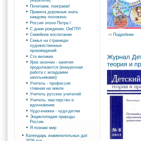
указатели)
Почитаем, поиграем!
Правила дорожные знать
каждому положено
Россия эпохи Петра I
С днем рождения, ОмГПУ!
Подробнее
о С
Семейное воспитание
Семья на страницах
художественных
произведений
Журнал Дет
Сто великих
Урок окончен - занятия
теория и п
продолжаются (внеурочная
работа с младшими
школьниками)
Учитель - профессия
главная на земле
Учитель русских учителей
Учитель: мастерство и
вдохновение
Чудо-книжки - чудо-детям
Энциклопедия природы
России
Я познаю мир
Календарь знаменательных дат.
2026 год