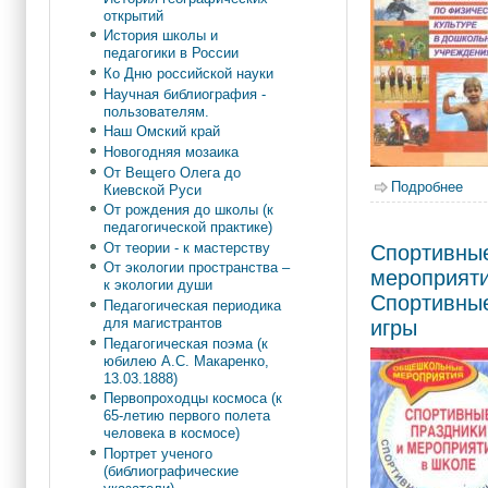
открытий
История школы и
педагогики в России
Ко Дню российской науки
Научная библиография -
пользователям.
Наш Омский край
Новогодняя мозаика
От Вещего Олега до
Подробнее
о К
Киевской Руси
От рождения до школы (к
педагогической практике)
От теории - к мастерству
Спортивные
От экологии пространства –
мероприяти
к экологии души
Спортивны
Педагогическая периодика
для магистрантов
игры
Педагогическая поэма (к
юбилею А.С. Макаренко,
13.03.1888)
Первопроходцы космоса (к
65-летию первого полета
человека в космосе)
Портрет ученого
(библиографические