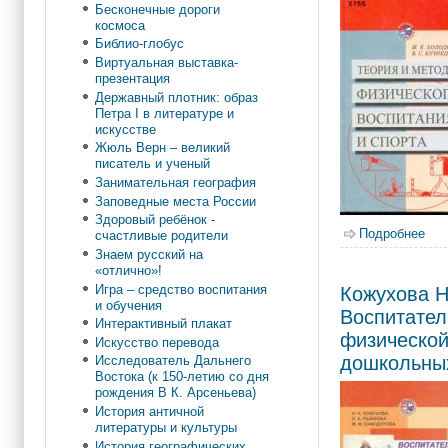
Бесконечные дороги
космоса
Библио-глобус
Виртуальная выставка-
презентация
Державный плотник: образ
Петра I в литературе и
искусстве
Жюль Верн – великий
писатель и ученый
Занимательная география
Заповедные места России
Здоровый ребёнок -
Подробнее
о Х
счастливые родители
Знаем русский на
«отлично»!
Игра – средство воспитания
Кожухова Н
и обучения
Воспитател
Интерактивный плакат
физической
Искусство перевода
дошкольны
Исследователь Дальнего
Востока (к 150-летию со дня
рождения В К. Арсеньева)
История античной
литературы и культуры
История географических