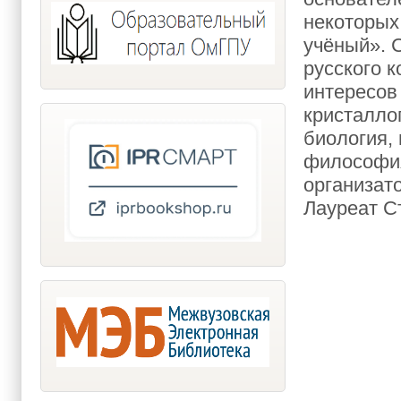
некоторых
учёный». 
русского к
интересов 
кристалло
биология,
философия
организат
Лауреат С