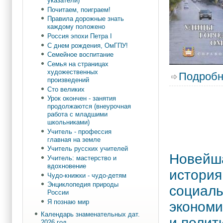
указатели)
Почитаем, поиграем!
Правила дорожные знать
каждому положено
Россия эпохи Петра I
С днем рождения, ОмГПУ!
Семейное воспитание
Семья на страницах
художественных
Подробн
произведений
Сто великих
Урок окончен - занятия
продолжаются (внеурочная
работа с младшими
школьниками)
Учитель - профессия
главная на земле
Учитель русских учителей
Новейш
Учитель: мастерство и
вдохновение
история
Чудо-книжки - чудо-детям
Энциклопедия природы
социаль
России
Я познаю мир
экономи
Календарь знаменательных дат.
и полит
2026 год