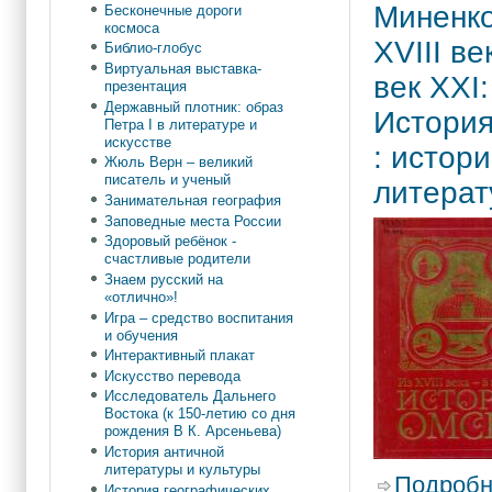
Миненко
Бесконечные дороги
космоса
XVIII ве
Библио-глобус
Виртуальная выставка-
век XXI:
презентация
Державный плотник: образ
Истори
Петра I в литературе и
искусстве
: истор
Жюль Верн – великий
писатель и ученый
литерат
Занимательная география
Заповедные места России
Здоровый ребёнок -
счастливые родители
Знаем русский на
«отлично»!
Игра – средство воспитания
и обучения
Интерактивный плакат
Искусство перевода
Исследователь Дальнего
Востока (к 150-летию со дня
рождения В К. Арсеньева)
История античной
литературы и культуры
Подробн
История географических