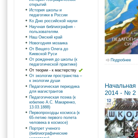
открытий
История школы и
педагогики в России
Ко Дню российской науки
Научная библиография -
пользователям.
Наш Омский край
Новогодняя мозаика
От Вещего Олега до
Киевской Руси
От рождения до школы (к
Подробнее
о А
педагогической практике)
От теории - к мастерству
От экологии пространства –
к экологии души
Начальная 
Педагогическая периодика
для магистрантов
2014 - № 2
Педагогическая поэма (к
юбилею А.С. Макаренко,
13.03.1888)
Первопроходцы космоса (к
65-летию первого полета
человека в космосе)
Портрет ученого
(библиографические