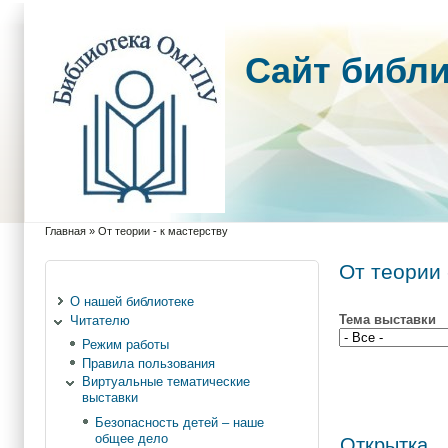
Cайт библ
Главная
»
От теории - к мастерству
Вы здесь
От теории 
О нашей библиотеке
Тема выставки
Читателю
Режим работы
Правила пользования
Виртуальные тематические
выставки
Безопасность детей – наше
общее дело
Открытка