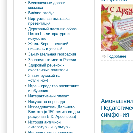
Бесконечные дороги
космоса
Библио-глобус
Виртуальная выставка-
презентация
Державный плотник: образ
Петра I в литературе и
искусстве
Жюль Верн – великий
писатель и ученый
Занимательная география
Подробнее
о О
Заповедные места России
Здоровый ребёнок -
счастливые родители
Знаем русский на
«отлично»!
Игра – средство воспитания
и обучения
Интерактивный плакат
Амонашвил
Искусство перевода
Педагогиче
Исследователь Дальнего
Востока (к 150-летию со дня
симфония
рождения В К. Арсеньева)
История античной
литературы и культуры
История географических