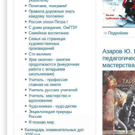
указатели)
Почитаем, поиграем!
Правила дорожные знать
каждому положено
Россия эпохи Петра I
С днем рождения, ОмГПУ!
Подробнее
о Н
Семейное воспитание
Семья на страницах
художественных
произведений
Азаров Ю. 
Сто великих
педагогиче
Урок окончен - занятия
мастерства
продолжаются (внеурочная
работа с младшими
школьниками)
Учитель - профессия
главная на земле
Учитель русских учителей
Учитель: мастерство и
вдохновение
Чудо-книжки - чудо-детям
Энциклопедия природы
России
Я познаю мир
Календарь знаменательных дат.
2026 год