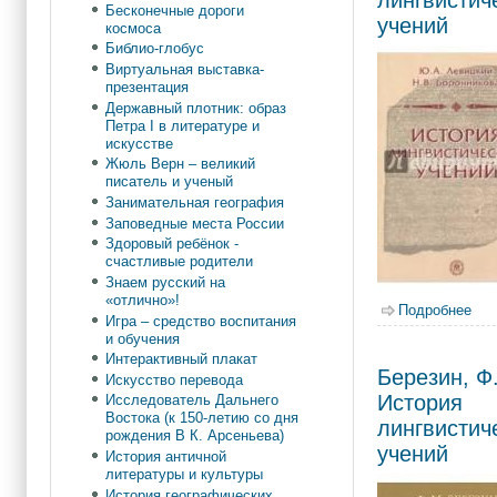
Бесконечные дороги
учений
космоса
Библио-глобус
Виртуальная выставка-
презентация
Державный плотник: образ
Петра I в литературе и
искусстве
Жюль Верн – великий
писатель и ученый
Занимательная география
Заповедные места России
Здоровый ребёнок -
счастливые родители
Знаем русский на
«отлично»!
Подробнее
о Л
Игра – средство воспитания
и обучения
Интерактивный плакат
Березин, Ф
Искусство перевода
История
Исследователь Дальнего
Востока (к 150-летию со дня
лингвистич
рождения В К. Арсеньева)
учений
История античной
литературы и культуры
История географических