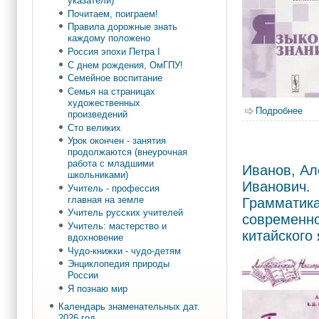
указатели)
Почитаем, поиграем!
Правила дорожные знать
каждому положено
Россия эпохи Петра I
С днем рождения, ОмГПУ!
Семейное воспитание
Семья на страницах
художественных
Подробнее
о Л
произведений
Сто великих
Урок окончен - занятия
продолжаются (внеурочная
работа с младшими
Иванов, Ал
школьниками)
Иванович.
Учитель - профессия
главная на земле
Грамматик
Учитель русских учителей
современн
Учитель: мастерство и
китайского
вдохновение
Чудо-книжки - чудо-детям
Энциклопедия природы
России
Я познаю мир
Календарь знаменательных дат.
2026 год