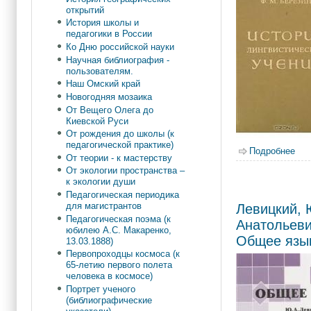
открытий
История школы и
педагогики в России
Ко Дню российской науки
Научная библиография -
пользователям.
Наш Омский край
Новогодняя мозаика
От Вещего Олега до
Киевской Руси
От рождения до школы (к
педагогической практике)
Подробнее
о Б
От теории - к мастерству
От экологии пространства –
к экологии души
Педагогическая периодика
для магистрантов
Левицкий,
Педагогическая поэма (к
Анатольеви
юбилею А.С. Макаренко,
Общее язы
13.03.1888)
Первопроходцы космоса (к
65-летию первого полета
человека в космосе)
Портрет ученого
(библиографические