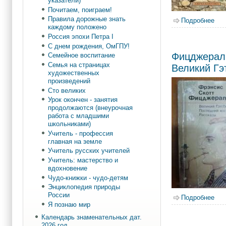
указатели)
Почитаем, поиграем!
Правила дорожные знать
Подробнее
о П
каждому положено
Россия эпохи Петра I
С днем рождения, ОмГПУ!
Фицджераль
Семейное воспитание
Семья на страницах
Великий Гэ
художественных
произведений
Сто великих
Урок окончен - занятия
продолжаются (внеурочная
работа с младшими
школьниками)
Учитель - профессия
главная на земле
Учитель русских учителей
Учитель: мастерство и
вдохновение
Чудо-книжки - чудо-детям
Энциклопедия природы
России
Подробнее
о Ф
Я познаю мир
Календарь знаменательных дат.
2026 год