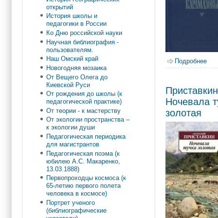
открытий
История школы и
педагогики в России
Ко Дню российской науки
Научная библиография -
пользователям.
Наш Омский край
Подробнее
о Д
Новогодняя мозаика
От Вещего Олега до
Киевской Руси
Приставкин
От рождения до школы (к
Ночевала т
педагогической практике)
От теории - к мастерству
золотая
От экологии пространства –
к экологии души
Педагогическая периодика
для магистрантов
Педагогическая поэма (к
юбилею А.С. Макаренко,
13.03.1888)
Первопроходцы космоса (к
65-летию первого полета
человека в космосе)
Портрет ученого
(библиографические