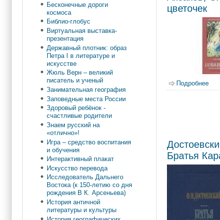
Бесконечные дороги
цветочек
космоса
Библио-глобус
Виртуальная выставка-
презентация
Державный плотник: образ
Петра I в литературе и
искусстве
Жюль Верн – великий
писатель и ученый
Подробнее
о А
Занимательная география
Заповедные места России
Здоровый ребёнок -
счастливые родители
Знаем русский на
«отлично»!
Игра – средство воспитания
Достоевски
и обучения
Братья Ка
Интерактивный плакат
Искусство перевода
Исследователь Дальнего
Востока (к 150-летию со дня
рождения В К. Арсеньева)
История античной
литературы и культуры
История географических