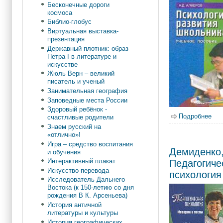
Бесконечные дороги
космоса
Библио-глобус
Виртуальная выставка-
презентация
Державный плотник: образ
Петра I в литературе и
искусстве
Жюль Верн – великий
писатель и ученый
Занимательная география
Заповедные места России
Здоровый ребёнок -
Подробнее
о А
счастливые родители
Знаем русский на
«отлично»!
Игра – средство воспитания
Демиденко,
и обучения
Интерактивный плакат
Педагогиче
Искусство перевода
психология
Исследователь Дальнего
Востока (к 150-летию со дня
рождения В К. Арсеньева)
История античной
литературы и культуры
История географических