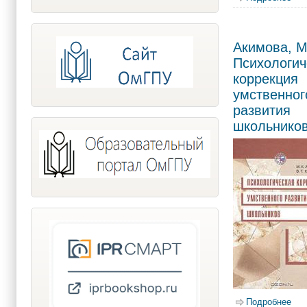
Акимова, М
Психологич
коррекция
умственног
развития
школьнико
Подробнее
о А