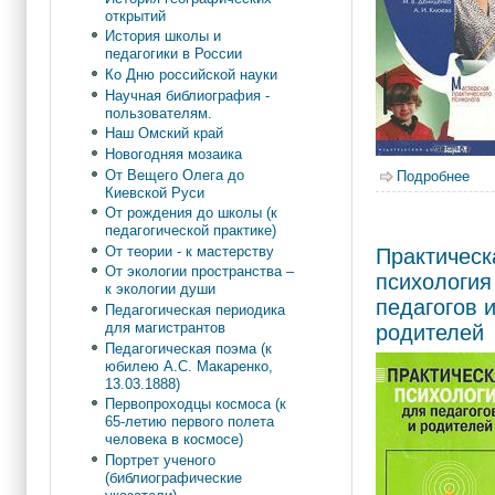
открытий
История школы и
педагогики в России
Ко Дню российской науки
Научная библиография -
пользователям.
Наш Омский край
Новогодняя мозаика
От Вещего Олега до
Подробнее
о Д
Киевской Руси
От рождения до школы (к
педагогической практике)
От теории - к мастерству
Практическ
От экологии пространства –
психология
к экологии души
педагогов 
Педагогическая периодика
для магистрантов
родителей
Педагогическая поэма (к
юбилею А.С. Макаренко,
13.03.1888)
Первопроходцы космоса (к
65-летию первого полета
человека в космосе)
Портрет ученого
(библиографические