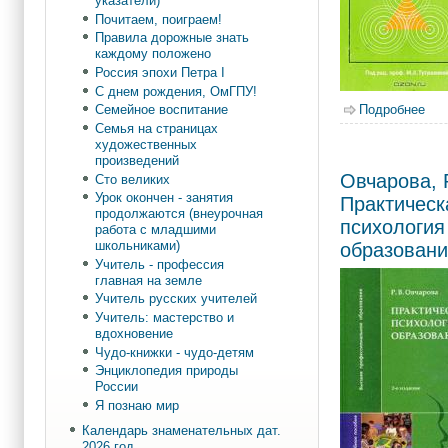
указатели)
Почитаем, поиграем!
Правила дорожные знать
каждому положено
Россия эпохи Петра I
С днем рождения, ОмГПУ!
Подробнее
о П
Семейное воспитание
Семья на страницах
художественных
произведений
Овчарова, Р
Сто великих
Урок окончен - занятия
Практическ
продолжаются (внеурочная
психология
работа с младшими
школьниками)
образован
Учитель - профессия
главная на земле
Учитель русских учителей
Учитель: мастерство и
вдохновение
Чудо-книжки - чудо-детям
Энциклопедия природы
России
Я познаю мир
Календарь знаменательных дат.
2026 год