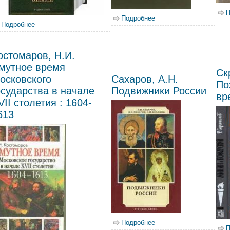
П
Подробнее
о Каргалов, В. В. Полк
Подробнее
о Нечволодов, А. Сказания о русской земле
остомаров, Н.И.
мутное время
Ск
осковского
Сахаров, А.Н.
По
осударства в начале
Подвижники России
вр
VII столетия : 1604-
613
Подробнее
о Сахаров, А.Н. Подви
П