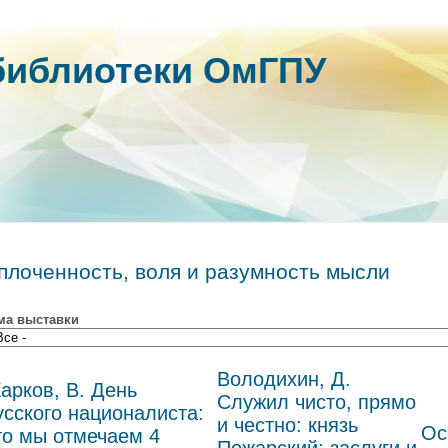
библиотеки ОмГПУ
плоченность, воля и разумность мысли
ма выставки
Володихин, Д.
арков, В. День
Служил чисто, прямо
усского националиста:
и честно: князь
Ос
то мы отмечаем 4
Пожарский: заслуги и