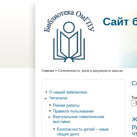
Cайт 
Главная
»
Сплоченность, воля и разумность мысли
Вы здесь
С
О нашей библиотеке
Те
Читателю
Режим работы
Правила пользования
Виртуальные тематические
Ж
выставки
р
Безопасность детей – наше
ч
общее дело