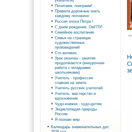
указатели)
Почитаем, поиграем!
Правила дорожные знать
каждому положено
Россия эпохи Петра I
С днем рождения, ОмГПУ!
Семейное воспитание
Семья на страницах
художественных
произведений
Сто великих
Н
Урок окончен - занятия
С
продолжаются (внеурочная
работа с младшими
з
школьниками)
Учитель - профессия
главная на земле
Учитель русских учителей
Учитель: мастерство и
вдохновение
Чудо-книжки - чудо-детям
Энциклопедия природы
России
Я познаю мир
Календарь знаменательных дат.
2026 год