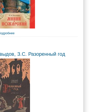
траже Руси
одробнее
о Костылев, В. И. Минин и Пожарский
выдов, З.С. Разоренный год