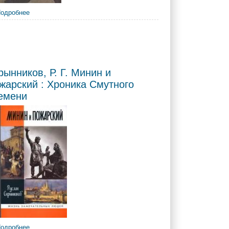
одробнее
о Давыдов, З.С. Разоренный год
оводцы XVII в.
рынников, Р. Г. Минин и
жарский : Хроника Смутного
емени
жники России
одробнее
о Скрынников, Р. Г. Минин и Пожарский :