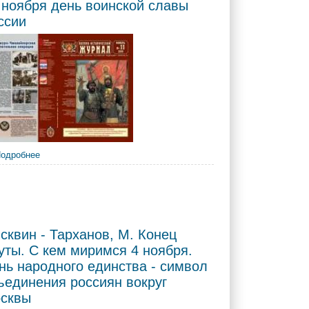
4 ноября день воинской славы
ссии
одробнее
о Освобождение Москвы в 1612 году : 4
ноября день воинской славы России
4 ноября
 чисто, прямо и честно: князь Пожарский: заслуги и
сквин - Тарханов, М. Конец
уты. С кем миримся 4 ноября.
нь народного единства - символ
ъединения россиян вокруг
сквы