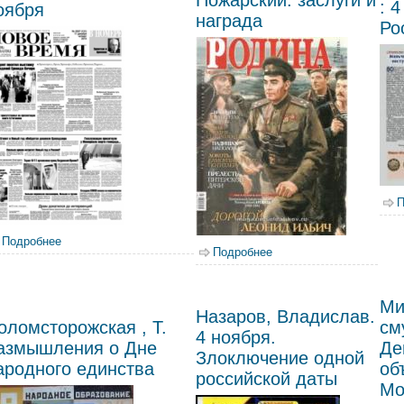
: 
оября
награда
Ро
П
Подробнее
о Жарков, В. День русского националиста: что мы отмечаем 
Подробнее
о Володихин, Д. Служил
награда
Ми
Назаров, Владислав.
оломсторожская , Т.
см
4 ноября.
азмышления о Дне
Де
Злоключение одной
ародного единства
об
российской даты
Мо