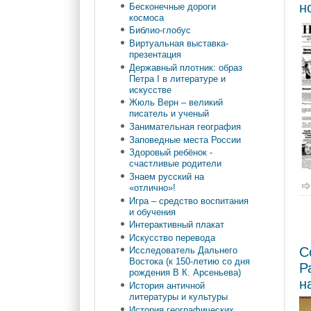
н
Бесконечные дороги
космоса
Библио-глобус
Виртуальная выставка-
презентация
Державный плотник: образ
Петра I в литературе и
искусстве
Жюль Верн – великий
писатель и ученый
Занимательная география
Заповедные места России
Здоровый ребёнок -
счастливые родители
Знаем русский на
«отлично»!
Игра – средство воспитания
и обучения
Интерактивный плакат
Искусство перевода
С
Исследователь Дальнего
Востока (к 150-летию со дня
Р
рождения В К. Арсеньева)
н
История античной
литературы и культуры
История географических