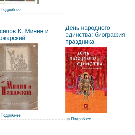
Подробнее
о Костомаров, Н.И. Смутное время Московского государства в
День народного
сипов К. Минин и
единства: биография
ожарский
праздника
Подробнее
о Осипов К. Минин и Пожарский
Подробнее
о День народного един