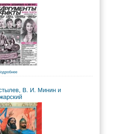
тва
 4 ноября. Злоключение одной российской даты
одробнее
о Мисквин - Тарханов, М. Конец смуты. С
кем миримся 4 ноября. День народного
единства - символ объединения россиян
вокруг Москвы
стылев, В. И. Минин и
жарский