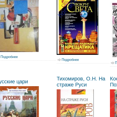
Подробнее
о Соломсторожская , Т. Размышления о Дне народного единс
Подробнее
о Назаров, Владислав.
П
Тихомиров, О.Н. На
Ко
усские цари
страже Руси
По