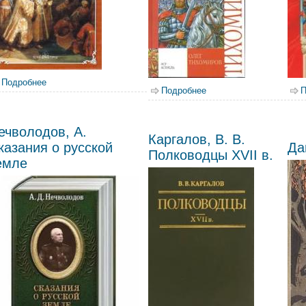
Подробнее
о Русские цари
Подробнее
о Тихомиров, О.Н. На с
П
ечволодов, А.
Каргалов, В. В.
казания о русской
Да
Полководцы XVII в.
емле